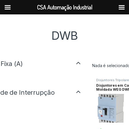
CSA Automação Industrial
DWB
Fixa (A)
Nada é selecionad
Disjuntores Tripolar
Disjuntores em Ca
Moldada WEG DWB
de de Interrupção
DWB160B16-3DX