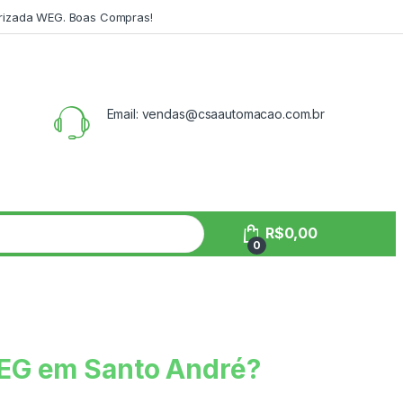
orizada WEG. Boas Compras!
Email: vendas@csaautomacao.com.br
R$
0,00
0
WEG em Santo André?