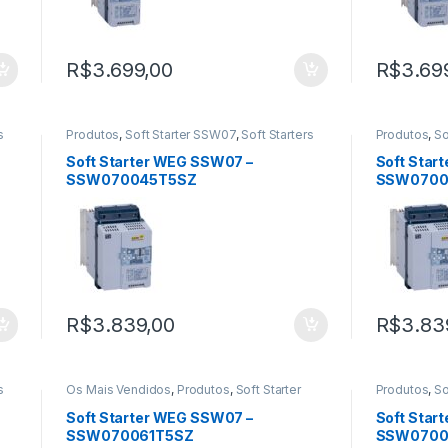
R$
3.699,00
R$
3.69
s
Produtos
,
Soft Starter SSW07
,
Soft Starters
Produtos
,
So
Soft Starter WEG SSW07 –
Soft Star
SSW070045T5SZ
SSW0700
R$
3.839,00
R$
3.83
s
Os Mais Vendidos
,
Produtos
,
Soft Starter
Produtos
,
So
SSW07
,
Soft Starters
Soft Starter WEG SSW07 –
Soft Star
SSW070061T5SZ
SSW0700