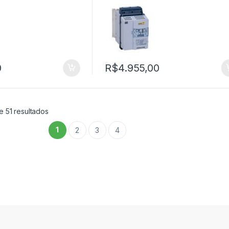
0
R$
4.955,00
e 51 resultados
1
2
3
4