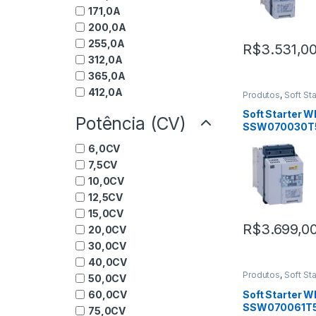
171,0A
200,0A
255,0A
R$
3.531,0
312,0A
365,0A
412,0A
Produtos
,
Soft St
Soft Starter 
Potência (CV)
SSW070030T
6,0CV
7,5CV
10,0CV
12,5CV
15,0CV
R$
3.699,0
20,0CV
30,0CV
40,0CV
Produtos
,
Soft St
50,0CV
60,0CV
Soft Starter 
SSW070061T
75,0CV