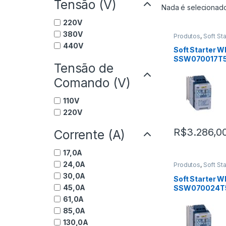
Tensão (V)
Nada é selecionad
220V
380V
Produtos
,
Soft St
440V
Soft Starter 
SSW070017T
Tensão de
Comando (V)
110V
220V
R$
3.286,0
Corrente (A)
17,0A
24,0A
Produtos
,
Soft St
30,0A
Soft Starter 
45,0A
SSW070024T
61,0A
85,0A
130,0A