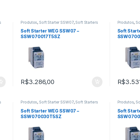
s
Produtos
,
Soft Starter SSW07
,
Soft Starters
Produtos
,
So
Soft Starter WEG SSW07 –
Soft Star
SSW070017T5SZ
SSW0700
R$
3.286,00
R$
3.53
s
Produtos
,
Soft Starter SSW07
,
Soft Starters
Produtos
,
So
Soft Starter WEG SSW07 –
Soft Star
SSW070030T5SZ
SSW0700