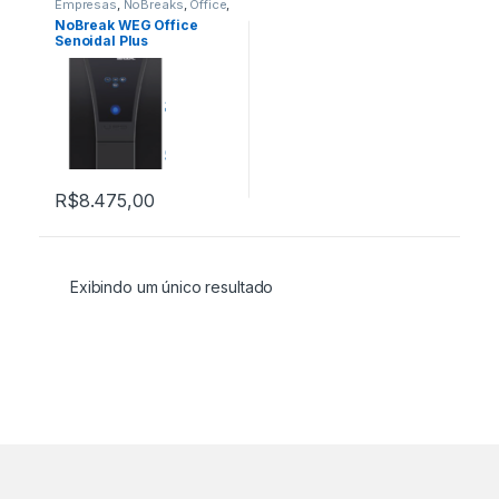
Empresas
,
NoBreaks
,
Office
,
Produtos
NoBreak WEG Office
Senoidal Plus
OFS0024P55015200
R$
8.475,00
Exibindo um único resultado