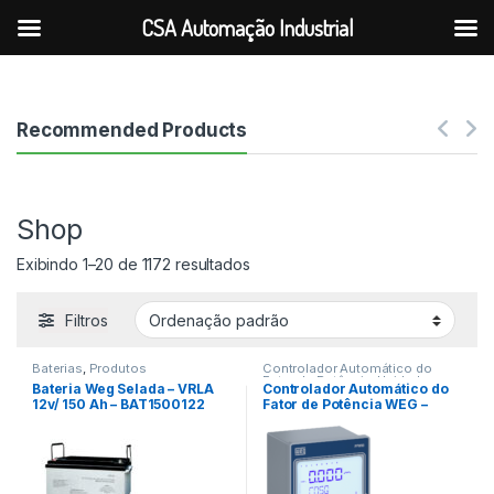
CSA Automação Industrial
Ir para a navegação
Ir para o conteúdo
Recommended Products
Shop
Exibindo 1–20 de 1172 resultados
Filtros
Baterias
,
Produtos
Controlador Automático do
Fator de Potência
,
Unidade
Bateria Weg Selada – VRLA
Controlador Automático do
Capacitiva Trifásica
12v/ 150 Ah – BAT1500122
Fator de Potência WEG –
PFW03-M08