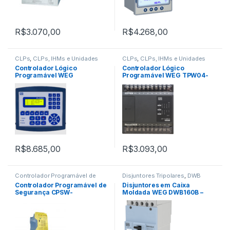
R$
3.070,00
R$
4.268,00
CLPs
,
CLPs, IHMs e Unidades
CLPs
,
CLPs, IHMs e Unidades
Remotas
,
PLC300
Remotas
,
Produtos
,
TPW04
Controlador Lógico
Controlador Lógico
Programável WEG
Programável WEG TPW04-
PLC300HP-H3
114BR-A
R$
8.685,00
R$
3.093,00
Controlador Programável de
Disjuntores Tripolares
,
DWB
Segurança CPSW
Controlador Programável de
Disjuntores em Caixa
Segurança CPSW-
Moldada WEG DWB160B –
MC20/6C03
DWB160B16-3DX