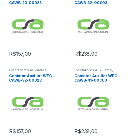
CAWB-23-00D23
CAWB-32-00C03
R$
157,00
R$
238,00
Contatores Auxiliares
,
Contatores Auxiliares
,
Contatores Tripolares e Relés
Contatores Tripolares e Relés
Contator Auxiliar WEG –
Contator Auxiliar WEG –
Térmicos
Térmicos
CAWB-32-00D23
CAWB-41-00C03
R$
157,00
R$
238,00