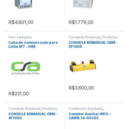
R$
4.801,00
R$
1.779,00
Sem categoria
Comando Bimanual
,
Produtos
,
Soluções em Segurança de
Cabo de comunicação para
CONSOLE BIMANUAL CBM-
Máquinas
Linha MT – IHM
2F100D
MT6050/COM3
R$
3.600,00
R$
221,00
Comando Bimanual
,
Produtos
,
Contatores Auxiliares
,
Soluções em Segurança de
Contatores Tripolares e Relés
CONSOLE BIMANUAL CBM-
Contator Auxiliar WEG –
Máquinas
Térmicos
4F100D
CAWB-14-00C03