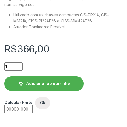
normas vigentes.
Utilizado com as chaves compactas CIS-PP21A, CIS-
MM21A, CISS-PI22AE26 e CISS-MM42AE26
Atuador Totalmente Flexível.
R$
366,00
Atuador para Chaves de Intertravamento WEG ACIS-MHL qua
Adicionar ao carrinho
Calcular Frete
Ok