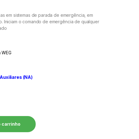
das em sistemas de parada de emergência, em
o.
Iniciam o comando de emergência de qualquer
lado
ça WEG
Auxiliares (NA)
CEC-ME22A quantidade
 carrinho