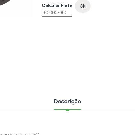
Calcular Frete
Ok
Descrição
adaspor cabo – CEC