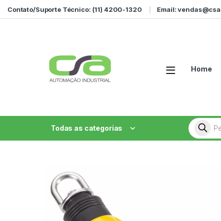
Ir para a navegação
Ir para o conteúdo
Contato/Suporte Técnico: (11) 4200-1320
Email: vendas@csa
Home
Pesquisa
Todas as categorias