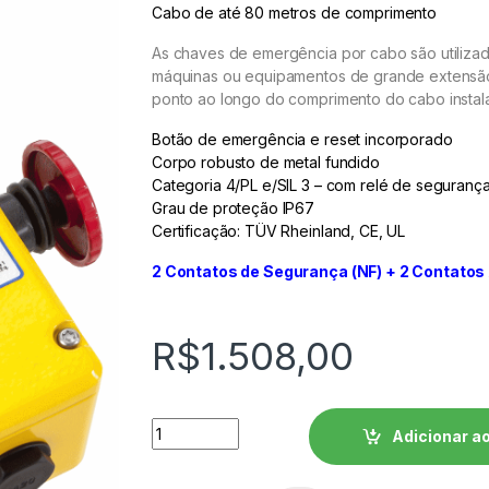
Cabo de até 80 metros de comprimento
As chaves de emergência por cabo são utiliza
máquinas ou equipamentos de grande extensã
ponto ao longo do comprimento do cabo insta
Botão de emergência e reset incorporado
Corpo robusto de metal fundido
Categoria 4/PL e/SIL 3 – com relé de seguran
Grau de proteção IP67
Certificação: TÜV Rheinland, CE, UL
2 Contatos de Segurança (NF) + 2 Contatos 
R$
1.508,00
Chave de Emergência Acionada por Cabo 
Adicionar ao