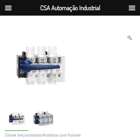
CSA Automação Industrial
Ir para a navegação
Ir para o conteúdo
Chave Seccionadora Rotativa com Fusível