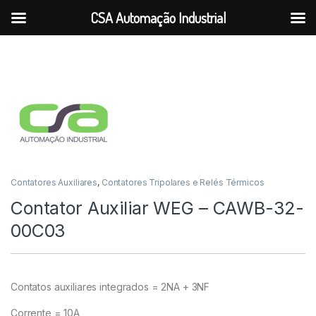
CSA Automação Industrial
Ir para a navegação
Ir para o conteúdo
Contatores Auxiliares
,
Contatores Tripolares e Relés Térmicos
Contator Auxiliar WEG – CAWB-32-
00C03
Contatos auxiliares integrados = 2NA + 3NF
Corrente = 10A