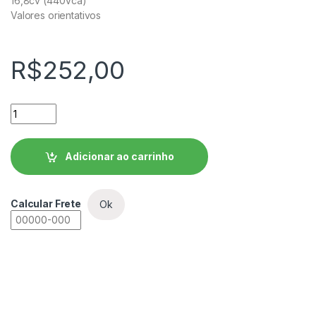
16,8cv (440Vca)
Valores orientativos
R$
252,00
Contator de Potência Tripolar WEG - CWB25-11-30-D23 quan
Adicionar ao carrinho
Calcular Frete
Ok