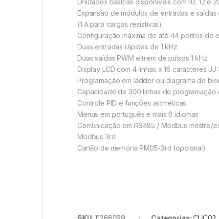
Unidades básicas disponíveis com 10, 12 e 20
Expansão de módulos de entradas e saídas digi
(1 A para cargas resistivas)
Configuração máxima de até 44 pontos de ent
Duas entradas rápidas de 1 kHz
Duas saídas PWM e trem de pulsos 1 kHz
Display LCD com 4 linhas x 16 caracteres JJ
Programação em ladder ou diagrama de blo
Capacidade de 300 linhas de programação 
Controle PID e funções aritméticas
Menus em português e mais 6 idiomas
Comunicação em RS485 / Modbus mestre/esc
Modbus 3rd
Cartão de memória PM05-3rd (opcional)
SKU:
11266099
Categorias:
CLIC02