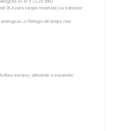
alógicas (0-10 V CC/12 bits)
lé (8 A para cargas resistivas) ou transistor
s analógicas JJ Relógio de tempo real
dbus escravo, utilizando a expansão