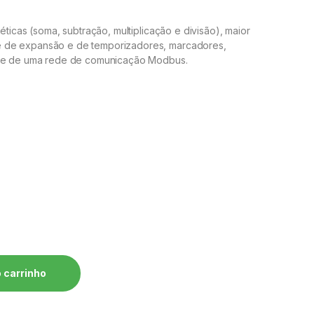
éticas (soma, subtração, multiplicação e divisão), maior
 de expansão e de temporizadores, marcadores,
stre de uma rede de comunicação Modbus.
 - Clic02 - CLW-02 10HR-A 3RD quantidade
 carrinho