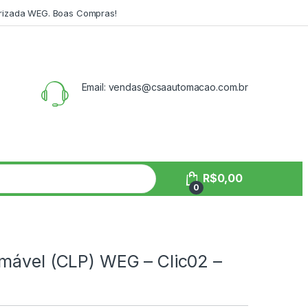
orizada WEG. Boas Compras!
Email: vendas@csaautomacao.com.br
R$
0,00
0
amável (CLP) WEG – Clic02 –