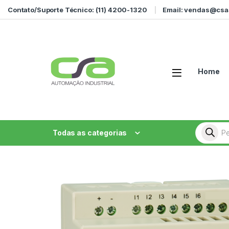
Ir para a navegação
Ir para o conteúdo
Contato/Suporte Técnico: (11) 4200-1320
Email: vendas@csa
Home
Pesquisa
Todas as categorias