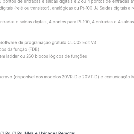
 pontos de entradas e saídas digitais e 2 ou 4 pontos de entradas an
tais (relé ou transistor), analógicas ou Pt-100 JJ Saídas digitais a re
radas e saídas digitais, 4 pontos para Pt-100, 4 entradas e 4 saída
 Software de programação gratuito CLIC02 Edit V3
cos da função (FDB)
em ladder ou 260 blocos lógicos de funções
ravo (disponível nos modelos 20VR-D e 20VT-D) e comunicação Mo
,
CLPs
,
CLPs, IHMs e Unidades Remotas