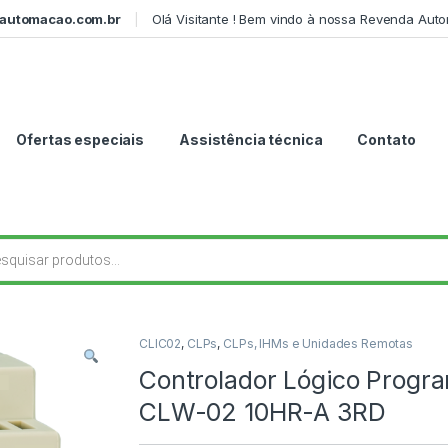
automacao.com.br
Olá Visitante ! Bem vindo à nossa Revenda Aut
Ofertas especiais
Assistência técnica
Contato
r produtos
CLIC02
,
CLPs
,
CLPs, IHMs e Unidades Remotas
Controlador Lógico Progr
CLW-02 10HR-A 3RD