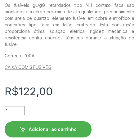
Os fusíveis gL/gG retardados tipo NH contato faca são
montados em corpo cerâmico de alta qualidade, preenchimento
com areia de quartzo, elemento fusível em cobre eletrolítico e
conexões tipo faca em latão prateado. Esta construção
proporciona ótima isolação elétrica, rigidez mecânica e
resistência contra choques térmicos durante a atuação do
fusível.
Corrente: 100A
CAIXA COM 3 FUSÍVEIS
R$
122,00
Fusível Retardado - Contato Faca FNH00-100U WEG quantid
Adicionar ao carrinho