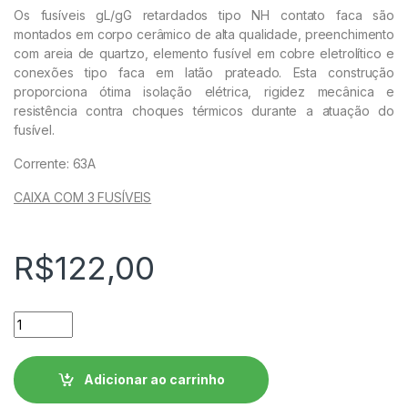
Os fusíveis gL/gG retardados tipo NH contato faca são
montados em corpo cerâmico de alta qualidade, preenchimento
com areia de quartzo, elemento fusível em cobre eletrolítico e
conexões tipo faca em latão prateado. Esta construção
proporciona ótima isolação elétrica, rigidez mecânica e
resistência contra choques térmicos durante a atuação do
fusível.
Corrente: 63A
CAIXA COM 3 FUSÍVEIS
R$
122,00
Fusível Retardado - Contato Faca FNH00-63U WEG quantida
Adicionar ao carrinho