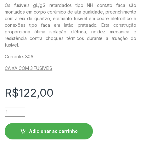
Os fusíveis gL/gG retardados tipo NH contato faca são
montados em corpo cerâmico de alta qualidade, preenchimento
com areia de quartzo, elemento fusível em cobre eletrolítico e
conexões tipo faca em latão prateado. Esta construção
proporciona ótima isolação elétrica, rigidez mecânica e
resistência contra choques térmicos durante a atuação do
fusível.
Corrente: 80A
CAIXA COM 3 FUSÍVEIS
R$
122,00
Fusível Retardado - Contato Faca FNH00-80U WEG quantida
Adicionar ao carrinho