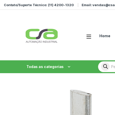
Ir para a navegação
Ir para o conteúdo
Contato/Suporte Técnico: (11) 4200-1320
Email: vendas@csa
Home
Pesquisa
Todas as categorias