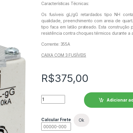
Características Técnicas:
Os fusíveis gL/gG retardados tipo NH con
qualidade, preenchimento com areia de quartz
tipo faca em latão prateado. Esta construção p
resistência contra choques térmicos durante a a
Corrente: 355A
CAIXA COM 3 FUSÍVEIS
R$
375,00
Fusível Retardado - Contato Faca FNH2-35
Adicionar ao
Calcular Frete
Ok