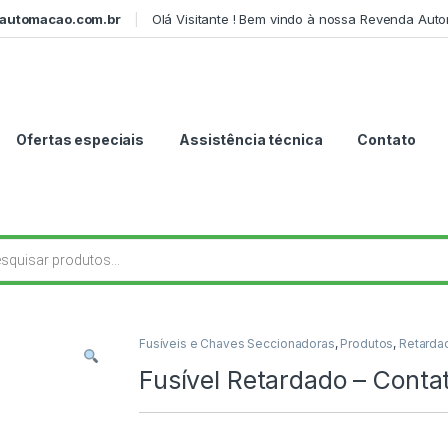
automacao.com.br
Olá Visitante ! Bem vindo à nossa Revenda Aut
Ofertas especiais
Assistência técnica
Contato
r produtos
Fusíveis e Chaves Seccionadoras
,
Produtos
,
Retarda
Fusível Retardado – Con