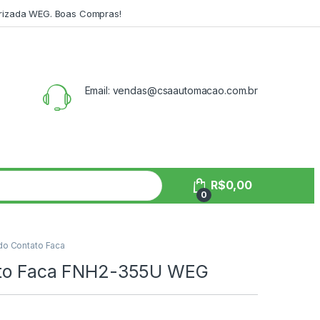
orizada WEG. Boas Compras!
Email: vendas@csaautomacao.com.br
R$
0,00
0
do Contato Faca
tato Faca FNH2-355U WEG