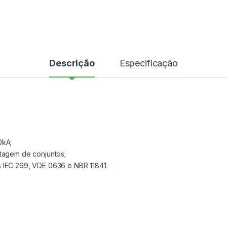
Descrição
Especificação
0kA;
ntagem de conjuntos;
 IEC 269, VDE 0636 e NBR 11841.