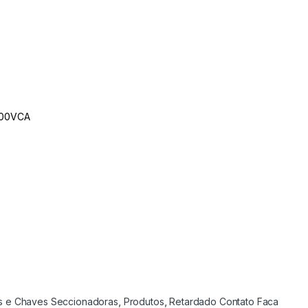
 500VCA
is e Chaves Seccionadoras
,
Produtos
,
Retardado Contato Faca