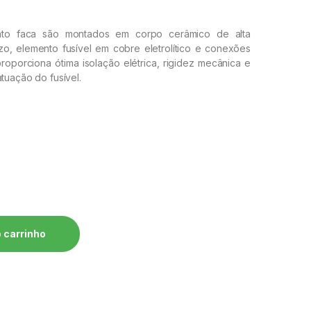
tato faca são montados em corpo cerâmico de alta
o, elemento fusível em cobre eletrolítico e conexões
roporciona ótima isolação elétrica, rigidez mecânica e
tuação do fusível.
5U WEG quantidade
 carrinho