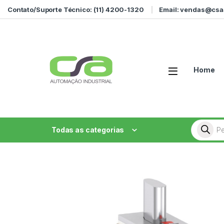
Ir para a navegação
Ir para o conteúdo
Contato/Suporte Técnico: (11) 4200-1320
Email: vendas@csa
Home
Pesquisa
Todas as categorias