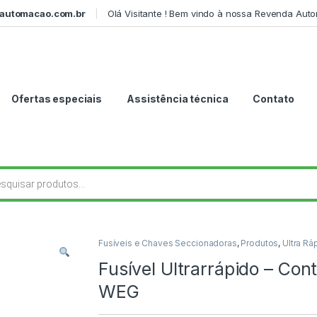
automacao.com.br
Olá Visitante ! Bem vindo à nossa Revenda Aut
Ofertas especiais
Assistência técnica
Contato
r produtos
Fusíveis e Chaves Seccionadoras
,
Produtos
,
Ultra Rá
Fusível Ultrarrápido – Co
WEG