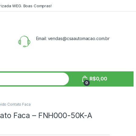
orizada WEG. Boas Compras!
Email: vendas@csaautomacao.com.br
R$
0,00
0
pido Contato Faca
ntato Faca – FNH000-50K-A