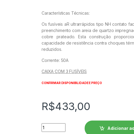
Características Técnicas:
Os fusíveis aR ultrarrápidos tipo NH contato 
preenchimento com areia de quartzo impregnada
cobre prateado. Esta construção proporcio
capacidade de resistência contra choques térmi
reduzidos.
Corrente: 50A
CAIXA COM 3 FUSÍVEIS
CONFIRMAR DISPONIBILIDADE E PREÇO
R$
433,00
Fusível Ultrarrápido - Contato Faca - FNH
Adicionar ao