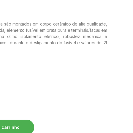
faca são montados em corpo cerâmico de alta qualidade,
, elemento fusível em prata pura e terminais/facas em
na ótimo isolamento elétrico, robustez mecânica e
cos durante o desligamento do fusível e valores de I2t
000-50K-A WEG quantidade
 carrinho