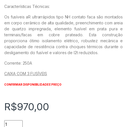
Características Técnicas:
Os fusíveis aR ultrarrápidos tipo NH contato faca são montados
em corpo cerâmico de alta qualidade, preenchimento com areia
de quartzo impregnada, elemento fusível em prata pura e
terminais/facas em cobre prateado. Esta construção
proporciona ótimo isolamento elétrico, robustez mecânica e
capacidade de resistência contra choques térmicos durante o
desligamento do fusível e valores de I2t reduzidos.
Corrente: 250A
CAIXA COM 3 FUSÍVEIS
CONFIRMAR DISPONIBILIDADE E PREÇO
R$
970,00
Fusível Ultrarrápido - Contato Faca - FNH1-250K-A WEG quan