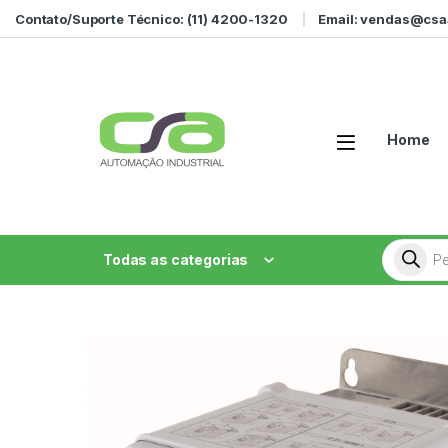
Ir para a navegação
Ir para o conteúdo
Contato/Suporte Técnico: (11) 4200-1320
Email: vendas@csa
Home
Pesquisa
Todas as categorias