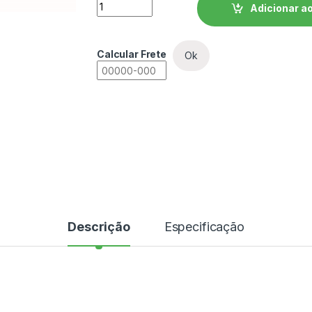
Inversor de Frequência WEG CFW11 - CFW
Adicionar ao
Calcular Frete
Ok
Descrição
Especificação