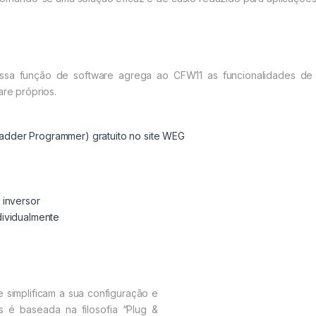
ssa função de software agrega ao CFW11 as funcionalidades de 
are próprios.
adder Programmer
) gratuito no site WEG
 inversor
dividualmente
 simplificam a sua configuração e
s é baseada na filosofia “Plug &