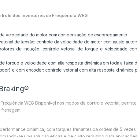
ntrole dos Inversores de Frequência WEG
role da velocidade do motor com compensação de escorregamento
torial de tensão: controle da velocidade do motor com ajuste autom
motores de indução: controle vetorial de torque e velocidade co
l de torque e velocidade com alta resposta dinâmica em toda a faixa
oder) e com encoder: controle vetorial com alta resposta dinâmic
 Braking®
requência WEG Disponível nos modos de controle vetorial, permite
e frenagem.
 performance dinâmica, com torques frenantes da ordem de 5 vezes 
, tornando-se uma solução eficaz e de custo reduzido para aplicaçõ