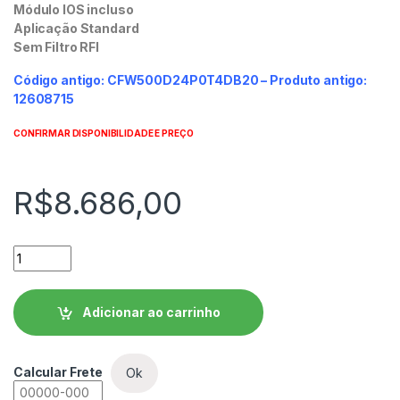
Módulo IOS incluso
Aplicação Standard
Sem Filtro RFI
Código antigo: CFW500D24P0T4DB20 – Produto antigo:
12608715
CONFIRMAR DISPONIBILIDADE E PREÇO
R$
8.686,00
Inversor de Frequência WEG CFW500 - CFW500D24P0T4DB2
Adicionar ao carrinho
Calcular Frete
Ok