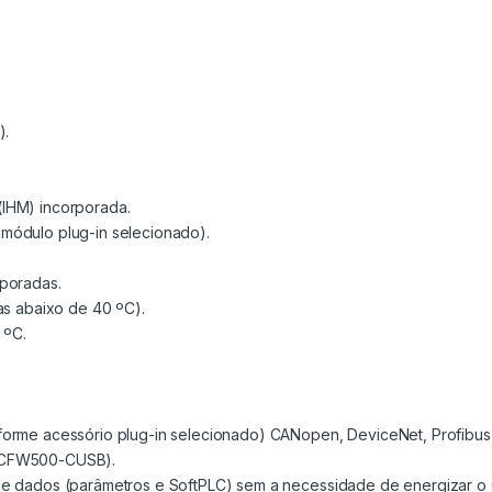
).
IHM) incorporada.
módulo plug-in selecionado).
rporadas.
as abaixo de 40 ºC).
 ºC.
forme acessório plug-in selecionado) CANopen, DeviceNet, Profibus
o CFW500-CUSB).
 de dados (parâmetros e SoftPLC) sem a necessidade de energiza