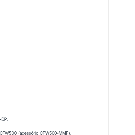
-DP.
r o CFW500 (acessório CFW500-MMF).