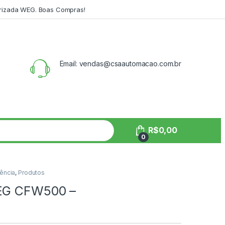
orizada WEG. Boas Compras!
Email: vendas@csaautomacao.com.br
R$
0,00
0
ência
,
Produtos
WEG CFW500 –