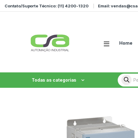
Ir para a navegação
Ir para o conteúdo
Contato/Suporte Técnico: (11) 4200-1320
Email: vendas@csa
Home
Pesquisa
Todas as categorias