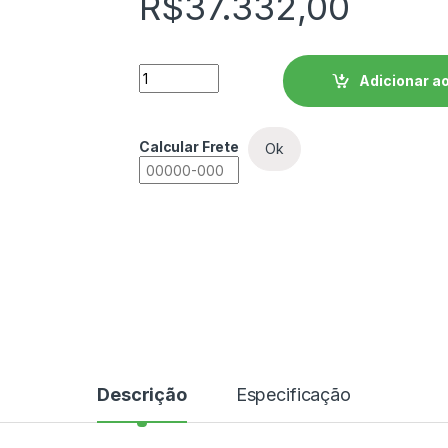
R$
37.332,00
Inversor de Frequência WEG CFW500 - C
Adicionar ao
Calcular Frete
Ok
Descrição
Especificação