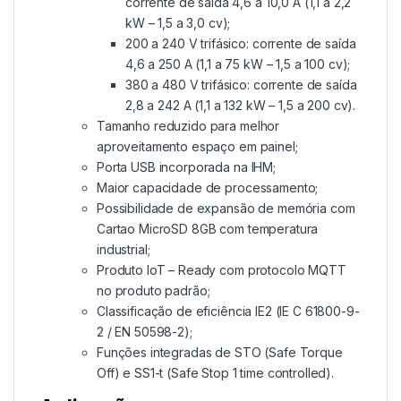
corrente de saída 4,6 a 10,0 A (1,1 a 2,2
kW – 1,5 a 3,0 cv);
200 a 240 V trifásico: corrente de saída
4,6 a 250 A (1,1 a 75 kW – 1,5 a 100 cv);
380 a 480 V trifásico: corrente de saída
2,8 a 242 A (1,1 a 132 kW – 1,5 a 200 cv).
Tamanho reduzido para melhor
aproveitamento espaço em painel;
Porta USB incorporada na IHM;
Maior capacidade de processamento;
Possibilidade de expansão de memória com
Cartao MicroSD 8GB com temperatura
industrial;
Produto IoT – Ready com protocolo MQTT
no produto padrão;
Classificação de eficiência IE2 (IE C 61800-9-
2 / EN 50598-2);
Funções integradas de STO (Safe Torque
Off) e SS1-t (Safe Stop 1 time controlled).