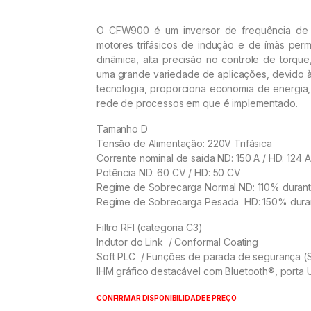
O CFW900 é um inversor de frequência de a
motores trifásicos de indução e de ímãs per
dinâmica, alta precisão no controle de torqu
uma grande variedade de aplicações, devido à
tecnologia, proporciona economia de energia
rede de processos em que é implementado.
Tamanho D
Tensão de Alimentação: 220V Trifásica
Corrente nominal de saída ND: 150 A / HD: 124 A
Potência ND: 60 CV / HD: 50 CV
Regime de Sobrecarga Normal ND: 110% duran
Regime de Sobrecarga Pesada HD: 150% dura
Filtro RFI (categoria C3)
Indutor do Link / Conformal Coating
Soft PLC / Funções de parada de segurança (
IHM gráfico destacável com Bluetooth®, porta 
CONFIRMAR DISPONIBILIDADE E PREÇO