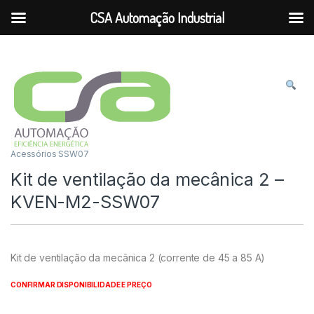
CSA Automação Industrial
Ir para a navegação
Ir para o conteúdo
Acessórios SSW07
Kit de ventilação da mecânica 2 –
KVEN-M2-SSW07
Kit de ventilação da mecânica 2 (corrente de 45 a 85 A)
CONFIRMAR DISPONIBILIDADE E PREÇO