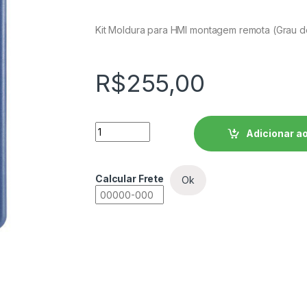
Kit Moldura para HMI montagem remota (Grau d
R$
255,00
Kit Moldura para HMI montagem remota - R
Adicionar ao
Calcular Frete
Ok