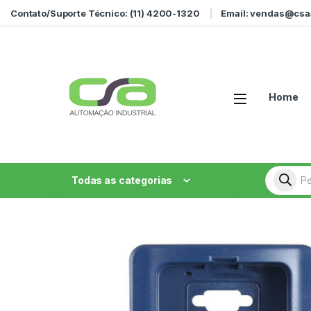
Ir para a navegação
Ir para o conteúdo
Contato/Suporte Técnico: (11) 4200-1320
Email: vendas@csa
Home
Pesquisa
Todas as categorias