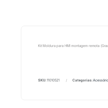
Kit Moldura para HMI montagem remota (Gra
SKU:
11010521
Categorias:
Acessóri