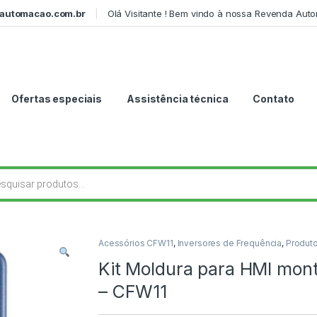
automacao.com.br
Olá Visitante ! Bem vindo à nossa Revenda Aut
Ofertas especiais
Assistência técnica
Contato
r produtos
Acessórios CFW11
,
Inversores de Frequência
,
Produt
Kit Moldura para HMI mo
– CFW11