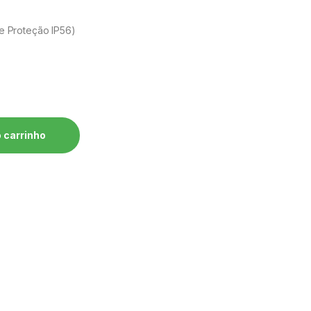
e Proteção IP56)
HMIF-01 WEG - CFW11 quantidade
 carrinho