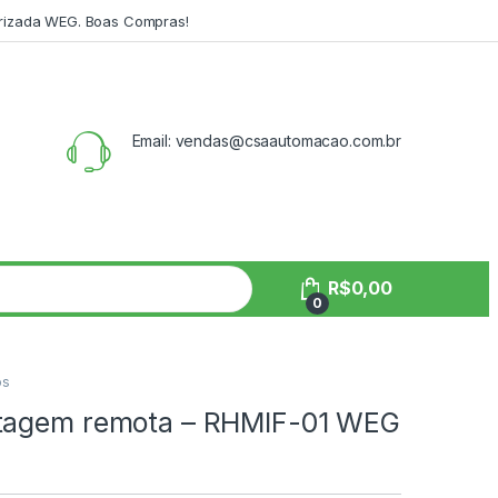
orizada WEG. Boas Compras!
Email: vendas@csaautomacao.com.br
R$
0,00
0
os
ntagem remota – RHMIF-01 WEG