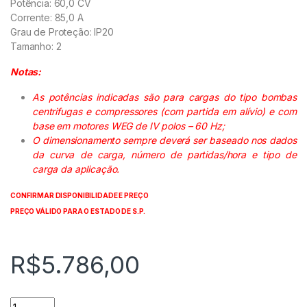
Potência: 60,0 CV
Corrente: 85,0 A
Grau de Proteção: IP20
Tamanho: 2
Notas:
As potências indicadas são para cargas do tipo bombas
centrifugas e compressores (com partida em alívio) e com
base em motores WEG de IV polos – 60 Hz;
O dimensionamento sempre deverá ser baseado nos dados
da curva de carga, número de partidas/hora e tipo de
carga da aplicação.
CONFIRMAR DISPONIBILIDADE E PREÇO
PREÇO VÁLIDO PARA O ESTADO DE S.P.
R$
5.786,00
Soft Starter WEG SSW07 - SSW070085T5SZ quantidade