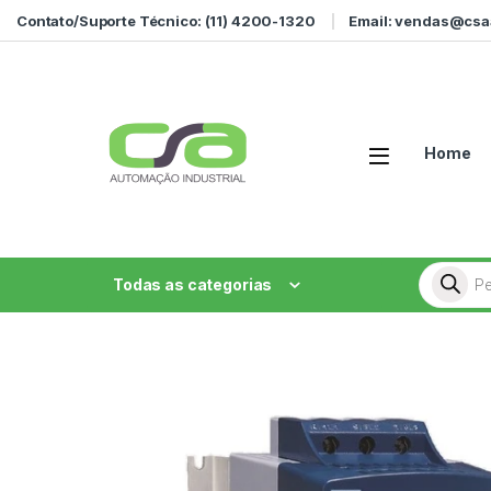
Ir para a navegação
Ir para o conteúdo
Contato/Suporte Técnico: (11) 4200-1320
Email: vendas@csa
Home
Pesquisa
Todas as categorias