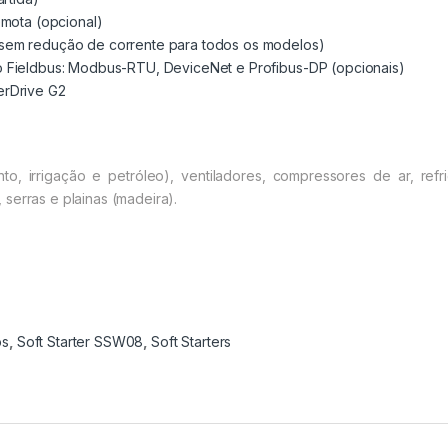
emota (opcional)
sem redução de corrente para todos os modelos)
o Fieldbus: Modbus-RTU, DeviceNet e Profibus-DP (opcionais)
erDrive G2
to, irrigação e petróleo), ventiladores, compressores de ar, refr
serras e plainas (madeira).
os
,
Soft Starter SSW08
,
Soft Starters