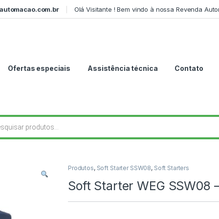
automacao.com.br
Olá Visitante ! Bem vindo à nossa Revenda Aut
Ofertas especiais
Assistência técnica
Contato
r produtos
Produtos
,
Soft Starter SSW08
,
Soft Starters
Soft Starter WEG SSW08