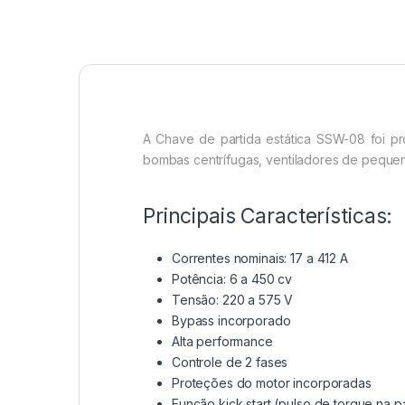
A Chave de partida estática SSW-08 foi pro
bombas centrífugas, ventiladores de peque
Principais Características:
Correntes nominais: 17 a 412 A
Potência: 6 a 450 cv
Tensão: 220 a 575 V
Bypass incorporado
Alta performance
Controle de 2 fases
Proteções do motor incorporadas
Função kick start (pulso de torque na pa