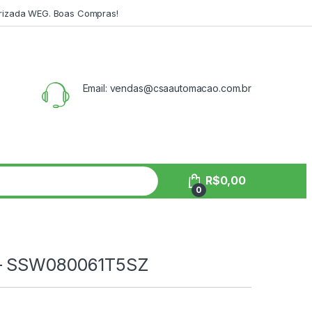
orizada WEG. Boas Compras!
Email: vendas@csaautomacao.com.br
R$
0,00
0
 – SSW080061T5SZ