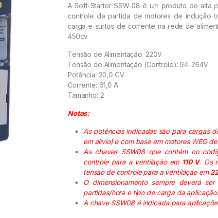
A Soft-Starter SSW-08 é um produto de alta 
controle da partida de motores de indução t
carga e surtos de corrente na rede de alime
450cv.
Tensão de Alimentação: 220V
Tensão de Alimentação (Controle): 94-264V
Potência: 20,0 CV
Corrente: 61,0 A
Tamanho: 2
Notas:
As potências indicadas são para cargas d
em alívio) e com base em motores WEG de 
As chaves SSW08 que contém no códi
controle para a ventilação em
110 V
. Os 
tensão de controle para a ventilação em
2
O dimensionamento sempre deverá ser
partidas/hora e tipo de carga da aplicação
A chave SSW08 é indicada para aplicaçõe