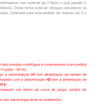
performance com controle de 2 fases o qual permite o
rifásicos. Desta forma evita-se choques mecânicos na
ntação. Destinada para acionamento de motores de 6 a
o tipo bombas centrifugas e compressores (com partida
IV polos – 60 Hz;
go a denominação
H1
tem alimentação de tensão de
modelos com a denominação
H2
tem a alimentação de
20 V
;
 baseado nos dados da curva de carga, número de
.
s com sobrecargas leves ou moderadas