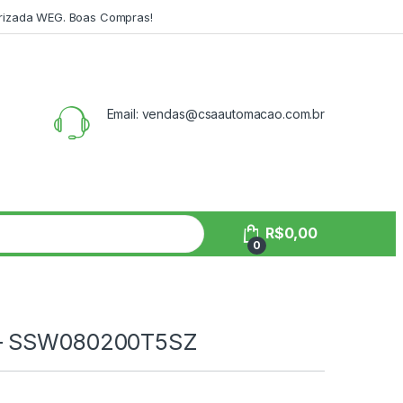
orizada WEG. Boas Compras!
Email: vendas@csaautomacao.com.br
R$
0,00
0
 – SSW080200T5SZ