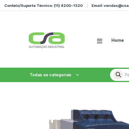
Ir para a navegação
Ir para o conteúdo
Contato/Suporte Técnico: (11) 4200-1320
Email: vendas@csa
Home
Pesquisa
Todas as categorias