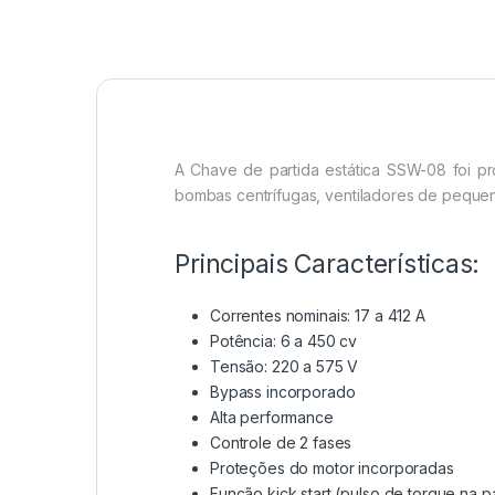
A Chave de partida estática SSW-08 foi pro
bombas centrífugas, ventiladores de peque
Principais Características:
Correntes nominais: 17 a 412 A
Potência: 6 a 450 cv
Tensão: 220 a 575 V
Bypass incorporado
Alta performance
Controle de 2 fases
Proteções do motor incorporadas
Função kick start (pulso de torque na pa