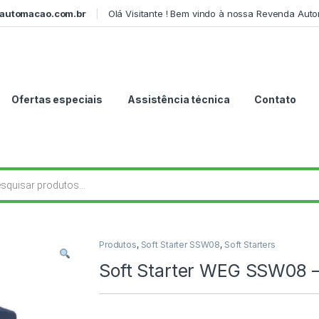
automacao.com.br
Olá Visitante ! Bem vindo à nossa Revenda Aut
Ofertas especiais
Assistência técnica
Contato
r produtos
Produtos
,
Soft Starter SSW08
,
Soft Starters
Soft Starter WEG SSW08