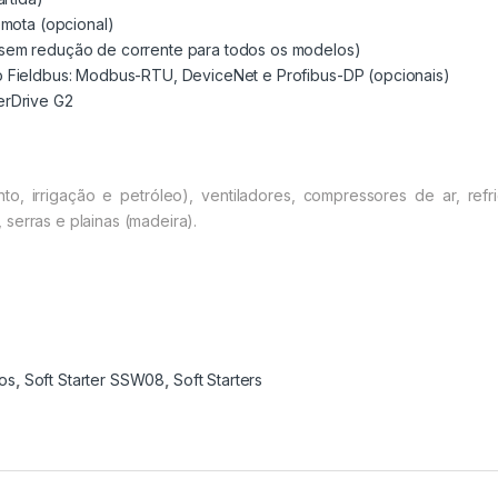
emota (opcional)
sem redução de corrente para todos os modelos)
o Fieldbus: Modbus-RTU, DeviceNet e Profibus-DP (opcionais)
erDrive G2
to, irrigação e petróleo), ventiladores, compressores de ar, refr
serras e plainas (madeira).
os
,
Soft Starter SSW08
,
Soft Starters