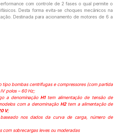
performance com controle de 2 fases o qual permite o
rifásicos. Desta forma evita-se choques mecânicos na
ntação. Destinada para acionamento de motores de 6 a
o tipo bombas centrifugas e compressores (com partida
IV polos – 60 Hz;
go a denominação
H1
tem alimentação de tensão de
modelos com a denominação
H2
tem a alimentação de
20 V
;
 baseado nos dados da curva de carga, número de
.
s com sobrecargas leves ou moderadas