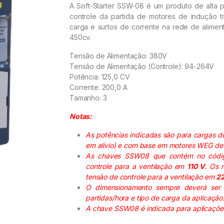
A Soft-Starter SSW-08 é um produto de alta 
controle da partida de motores de indução t
carga e surtos de corrente na rede de alime
450cv.
Tensão de Alimentação: 380V
Tensão de Alimentação (Controle): 94-264V
Potência: 125,0 CV
Corrente: 200,0 A
Tamanho: 3
Notas:
As potências indicadas são para cargas d
em alívio) e com base em motores WEG de 
As chaves SSW08 que contém no códi
controle para a ventilação em
110 V
. Os 
tensão de controle para a ventilação em
2
O dimensionamento sempre deverá ser
partidas/hora e tipo de carga da aplicação
A chave SSW08 é indicada para aplicaçõe