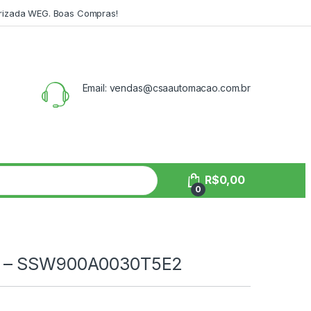
orizada WEG. Boas Compras!
Email: vendas@csaautomacao.com.br
R$
0,00
0
0 – SSW900A0030T5E2