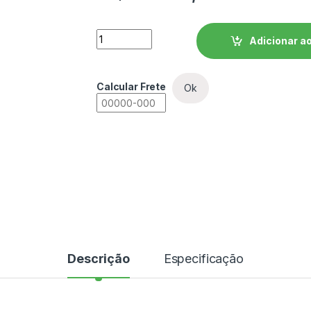
Soft Starter WEG SSW900 - SSW900A0030
Adicionar ao
Calcular Frete
Ok
Descrição
Especificação