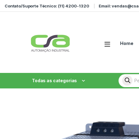
Ir para a navegação
Ir para o conteúdo
Contato/Suporte Técnico: (11) 4200-1320
Email: vendas@csa
Home
Pesquisa
Todas as categorias