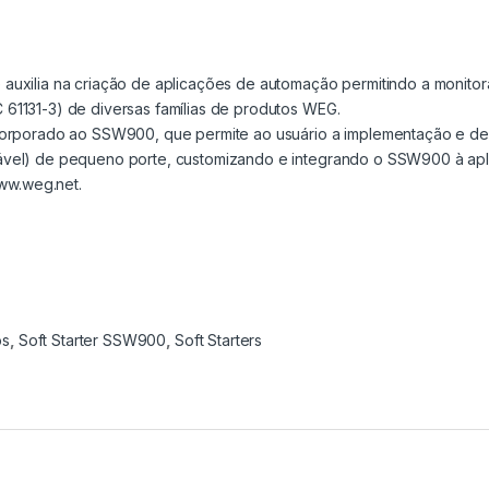
auxilia na criação de aplicações de automação permitindo a monitor
61131-3) de diversas famílias de produtos WEG.
corporado ao SSW900, que permite ao usuário a implementação e de
ável) de pequeno porte, customizando e integrando o SSW900 à ap
www.weg.net.
os
,
Soft Starter SSW900
,
Soft Starters