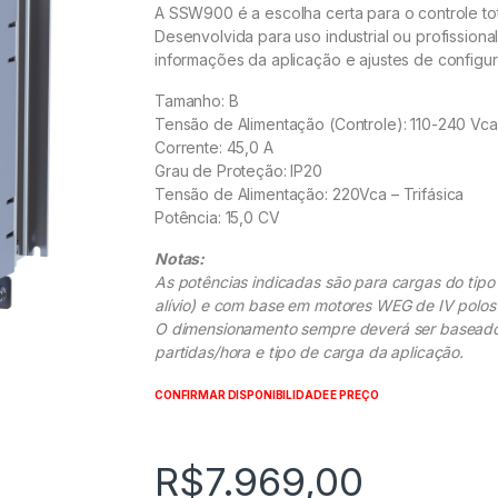
A SSW900 é a escolha certa para o controle tot
Desenvolvida para uso industrial ou profissional
informações da aplicação e ajustes de configu
Tamanho: B
Tensão de Alimentação (Controle): 110-240 Vca
Corrente: 45,0 A
Grau de Proteção: IP20
Tensão de Alimentação: 220Vca – Trifásica
Potência: 15,0 CV
Notas:
As potências indicadas são para cargas do tip
alívio) e com base em motores WEG de IV polos
O dimensionamento sempre deverá ser baseado
partidas/hora e tipo de carga da aplicação.
CONFIRMAR DISPONIBILIDADE E PREÇO
R$
7.969,00