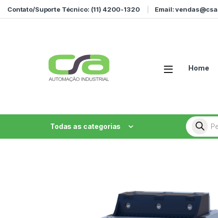
Ir para a navegação
Ir para o conteúdo
Contato/Suporte Técnico: (11) 4200-1320
Email: vendas@csa
Home
Pesquisa
Todas as categorias