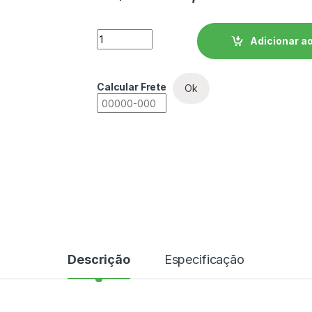
Soft Starter WEG SSW900 - SSW900B0045
Adicionar ao
Calcular Frete
Ok
Descrição
Especificação