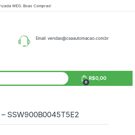
orizada WEG. Boas Compras!
Email: vendas@csaautomacao.com.br
R$
0,00
0
0 – SSW900B0045T5E2