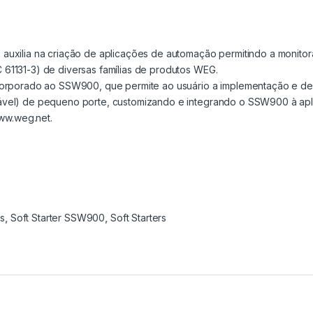
auxilia na criação de aplicações de automação permitindo a monitor
61131-3) de diversas famílias de produtos WEG.
corporado ao SSW900, que permite ao usuário a implementação e de
ável) de pequeno porte, customizando e integrando o SSW900 à ap
www.weg.net.
s
,
Soft Starter SSW900
,
Soft Starters