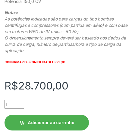
Potência: 150,0 CV
Notas:
As potências indicadas são para cargas do tipo bombas
centrifugas e compressores (com partida em alívio) e com base
em motores WEG de IV polos – 60 Hz;
O dimensionamento sempre deverá ser baseado nos dados da
curva de carga, número de partidas/hora e tipo de carga da
aplicação.
CONFIRMAR DISPONIBILIDADE E PREÇO
R$
28.700,00
Soft Starter WEG SSW900 - SSW900D0365T5E3 quantidade
Adicionar ao carrinho