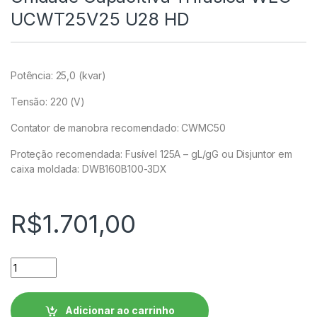
UCWT25V25 U28 HD
Potência: 25,0 (kvar)
Tensão: 220 (V)
Contator de manobra recomendado: CWMC50
Proteção recomendada: Fusível 125A – gL/gG ou Disjuntor em
caixa moldada: DWB160B100-3DX
R$
1.701,00
Unidade Capacitiva Trifásica WEG - UCWT25V25 U28 HD qua
Adicionar ao carrinho