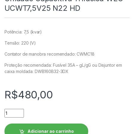
UCWT7,5V25 N22 HD
Potência: 7,5 (kvar)
Tensão: 220 (V)
Contator de manobra recomendado: CWMC18
Proteção recomendada: Fusível 35A – gL/gG ou Disjuntor em
caixa moldada: DWB160B32-3DX
R$
480,00
Unidade Capacitiva Trifásica WEG - UCWT7,5V25 N22 HD qua
Adicionar ao carrinho